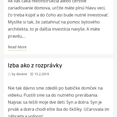
Ak vás čaká rekonštrukcia alebo čerstvé
zariaďovanie domova, určite máte plnú hlavu vecí,
čo treba kúpiť a do čoho asi bude nutné investovať.
Myslíte si tak, že zatiahnuť na pomoc bytového
architekta, to je ďalšia investícia navyše. A máte
pravdu,…
Read More
Izba ako z rozprávky
Posted
by
devene
15.2.2019
on
Nie tak dávno sme zdedili po babičke domček na
vidieku. Pustili sme sa do nutného prerábania.
Najviac sa tešili moje dve deti. Syn a dcéra. Syn je
prvák a dcéra chodí ešte iba do škôlky. Učarovala im
záhrada a voľnosť…