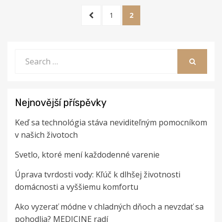
Stránkování
PREVIOUS
PAGE
PAGE
1
2
příspěvků
PAGE
Search
for:
SEARCH
Nejnovější příspěvky
Keď sa technológia stáva neviditeľným pomocníkom
v našich životoch
Svetlo, ktoré mení každodenné varenie
Úprava tvrdosti vody: Kľúč k dlhšej životnosti
domácnosti a vyššiemu komfortu
Ako vyzerať módne v chladných dňoch a nevzdať sa
pohodlia? MEDICINE radí