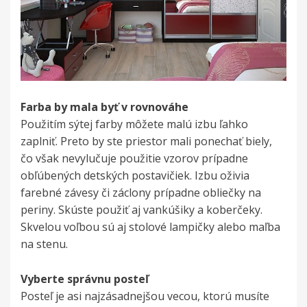
Farba by mala byť v rovnováhe
Použitím sýtej farby môžete malú izbu ľahko
zaplniť. Preto by ste priestor mali ponechať biely,
čo však nevylučuje použitie vzorov prípadne
obľúbených detských postavičiek. Izbu oživia
farebné závesy či záclony prípadne obliečky na
periny. Skúste použiť aj vankúšiky a koberčeky.
Skvelou voľbou sú aj stolové lampičky alebo maľba
na stenu.
Vyberte správnu posteľ
Posteľ je asi najzásadnejšou vecou, ktorú musíte