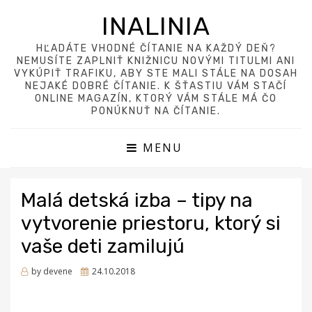
INALINIA
HĽADÁTE VHODNÉ ČÍTANIE NA KAŽDÝ DEŇ?
NEMUSÍTE ZAPLNIŤ KNIŽNICU NOVÝMI TITULMI ANI
VYKÚPIŤ TRAFIKU, ABY STE MALI STÁLE NA DOSAH
NEJAKÉ DOBRÉ ČÍTANIE. K ŠŤASTIU VÁM STAČÍ
ONLINE MAGAZÍN, KTORÝ VÁM STÁLE MÁ ČO
PONÚKNUŤ NA ČÍTANIE.
MENU
Malá detská izba – tipy na
vytvorenie priestoru, ktorý si
vaše deti zamilujú
Posted
by
devene
24.10.2018
on