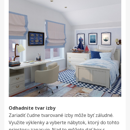
Odhadnite tvar izby
Zariadiť čudne tvarované izby môže byť záludné.
Využite výklenky a vyberte nábytok, ktorý do tohto
priestoru zapasuje. Nad to môžete dať box s