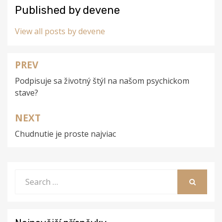
Published by
devene
View all posts by devene
PREV
Navigace
Podpisuje sa životný štýl na našom psychickom
pro
stave?
příspěvek
NEXT
Chudnutie je proste najviac
Search
for:
SEARCH