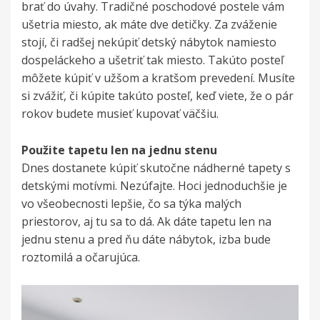
brať do úvahy. Tradičné poschodové postele vám
ušetria miesto, ak máte dve detičky. Za zváženie
stojí, či radšej nekúpiť detský nábytok namiesto
dospeláckeho a ušetriť tak miesto. Takúto posteľ
môžete kúpiť v užšom a kratšom prevedení. Musíte
si zvážiť, či kúpite takúto posteľ, keď viete, že o pár
rokov budete musieť kupovať väčšiu.
Použite tapetu len na jednu stenu
Dnes dostanete kúpiť skutočne nádherné tapety s
detskými motívmi. Nezúfajte. Hoci jednoduchšie je
vo všeobecnosti lepšie, čo sa týka malých
priestorov, aj tu sa to dá. Ak dáte tapetu len na
jednu stenu a pred ňu dáte nábytok, izba bude
roztomilá a očarujúca.