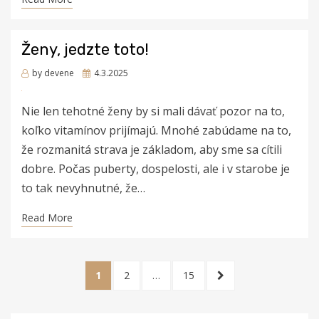
Ženy, jedzte toto!
Posted
by
devene
4.3.2025
on
Nie len tehotné ženy by si mali dávať pozor na to,
koľko vitamínov prijímajú. Mnohé zabúdame na to,
že rozmanitá strava je základom, aby sme sa cítili
dobre. Počas puberty, dospelosti, ale i v starobe je
to tak nevyhnutné, že…
Read More
Stránkování
PAGE
PAGE
PAGE
NEXT
1
2
…
15
příspěvků
PAGE