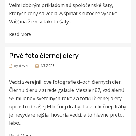
Veľmi dobrým príkladom sú spoločenské šaty,
ktorých ceny sa vedia vyšplhať skutočne vysoko.
Väčšina žien si takéto šaty…
Read More
Prvé foto čiernej diery
Posted
by
devene
4.3.2025
on
Vedci zverejnili dve fotografie dvoch čiernych dier.
Čiernu dieru v strede galaxie Messier 87, vzdialenú
55 miliónov svetelných rokov a fotku čiernej diery
uprostred našej Mliečnej dráhy. Tá z mliečnej dráhy
je nevydarenejšia, hovoria vedci, a to hlavne preto,
lebo…
Read More