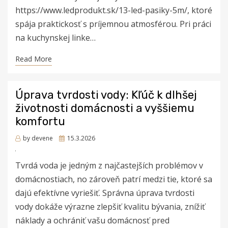
https://www.ledprodukt.sk/13-led-pasiky-5m/, ktoré
spája praktickosť s príjemnou atmosférou. Pri práci
na kuchynskej linke…
Read More
Úprava tvrdosti vody: Kľúč k dlhšej
životnosti domácnosti a vyššiemu
komfortu
Posted
by
devene
15.3.2026
on
Tvrdá voda je jedným z najčastejších problémov v
domácnostiach, no zároveň patrí medzi tie, ktoré sa
dajú efektívne vyriešiť. Správna úprava tvrdosti
vody dokáže výrazne zlepšiť kvalitu bývania, znížiť
náklady a ochrániť vašu domácnosť pred