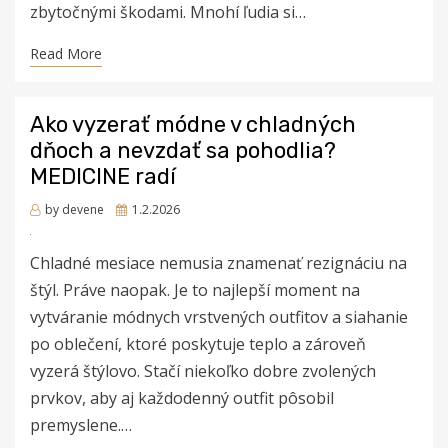
zbytočnými škodami. Mnohí ľudia si…
Read More
Ako vyzerať módne v chladných
dňoch a nevzdať sa pohodlia?
MEDICINE radí
Posted
by
devene
1.2.2026
on
Chladné mesiace nemusia znamenať rezignáciu na
štýl. Práve naopak. Je to najlepší moment na
vytváranie módnych vrstvených outfitov a siahanie
po oblečení, ktoré poskytuje teplo a zároveň
vyzerá štýlovo. Stačí niekoľko dobre zvolených
prvkov, aby aj každodenný outfit pôsobil
premyslene.…