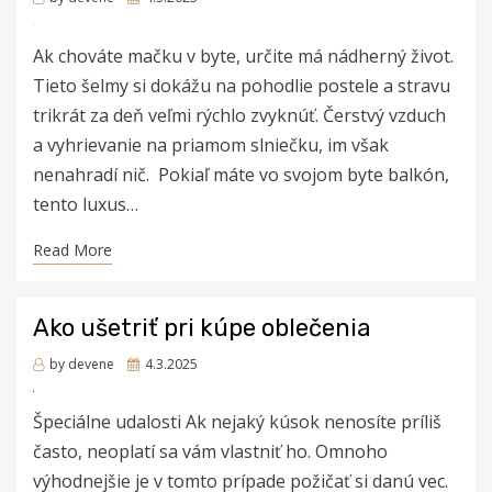
on
Ak chováte mačku v byte, určite má nádherný život.
Tieto šelmy si dokážu na pohodlie postele a stravu
trikrát za deň veľmi rýchlo zvyknúť. Čerstvý vzduch
a vyhrievanie na priamom slniečku, im však
nenahradí nič. Pokiaľ máte vo svojom byte balkón,
tento luxus…
Read More
Ako ušetriť pri kúpe oblečenia
Posted
by
devene
4.3.2025
on
Špeciálne udalosti Ak nejaký kúsok nenosíte príliš
často, neoplatí sa vám vlastniť ho. Omnoho
výhodnejšie je v tomto prípade požičať si danú vec.