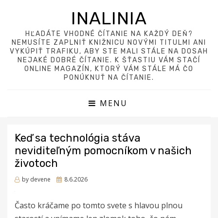
INALINIA
HĽADÁTE VHODNÉ ČÍTANIE NA KAŽDÝ DEŇ?
NEMUSÍTE ZAPLNIŤ KNIŽNICU NOVÝMI TITULMI ANI
VYKÚPIŤ TRAFIKU, ABY STE MALI STÁLE NA DOSAH
NEJAKÉ DOBRÉ ČÍTANIE. K ŠŤASTIU VÁM STAČÍ
ONLINE MAGAZÍN, KTORÝ VÁM STÁLE MÁ ČO
PONÚKNUŤ NA ČÍTANIE.
MENU
Keď sa technológia stáva
neviditeľným pomocníkom v našich
životoch
Posted
by
devene
8.6.2026
on
Často kráčame po tomto svete s hlavou plnou