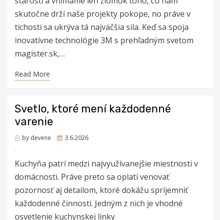
starostí a vnímame len zlomok toho, čo nám
skutočne drží naše projekty pokope, no práve v
tichosti sa ukrýva tá najväčšia sila. Keď sa spoja
inovatívne technológie 3M s prehľadným svetom
magister.sk,…
Read More
Svetlo, ktoré mení každodenné
varenie
Posted
by
devene
3.6.2026
on
Kuchyňa patrí medzi najvyužívanejšie miestnosti v
domácnosti. Práve preto sa oplatí venovať
pozornosť aj detailom, ktoré dokážu spríjemniť
každodenné činnosti. Jedným z nich je vhodné
osvetlenie kuchynskej linky