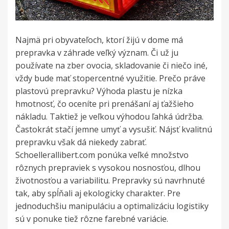
Najmä pri obyvateľoch, ktorí žijú v dome má
prepravka v záhrade veľký význam. Či už ju
používate na zber ovocia, skladovanie či niečo iné,
vždy bude mať stopercentné využitie. Prečo práve
plastovú prepravku? Výhoda plastu je nízka
hmotnosť, čo oceníte pri prenášaní aj ťažšieho
nákladu. Taktiež je veľkou výhodou ľahká údržba.
Častokrát stačí jemne umyť a vysušiť. Nájsť kvalitnú
prepravku však dá niekedy zabrať.
Schoellerallibert.com ponúka veľké množstvo
rôznych prepraviek s vysokou nosnosťou, dlhou
životnosťou a variabilitu. Prepravky sú navrhnuté
tak, aby spĺňali aj ekologicky charakter. Pre
jednoduchšiu manipuláciu a optimalizáciu logistiky
sú v ponuke tiež rôzne farebné variácie.