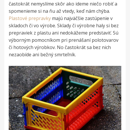
častokrát nemyslíme skôr ako ideme niečo robiť a
spomenieme si na ňu až vtedy, keď nám chýba.
Plastové prepravky
majú najväčšie zastúpenie v
skladoch či vo výrobe. Sklady či výrobne haly si bez
prepraviek z plastu ani nedokážeme predstaviť. Sú
výborným pomocníkom pri prenášaní polotovarov
či hotových výrobkov. No častokrát sa bez nich
nezaobíde ani bežný smrteľník.