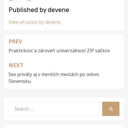
Published by
devene
View all posts by devene
PREV
Navigace
Praktickosť a zároveň univerzálnosť ZIP sáčkov
pro
příspěvek
NEXT
Sex priváty aj v menších mestách po celom
Slovensku.
Search
for:
SEARCH