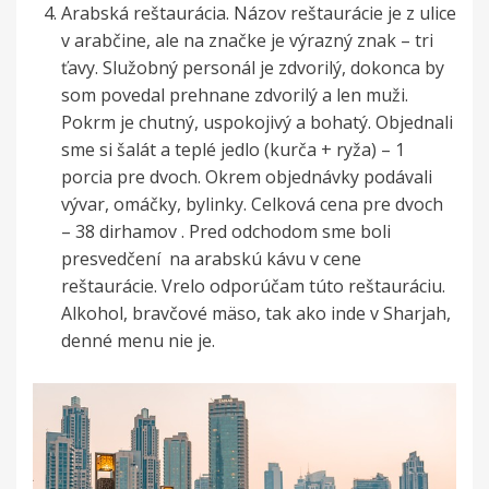
Arabská reštaurácia. Názov reštaurácie je z ulice
v arabčine, ale na značke je výrazný znak – tri
ťavy. Služobný personál je zdvorilý, dokonca by
som povedal prehnane zdvorilý a len muži.
Pokrm je chutný, uspokojivý a bohatý. Objednali
sme si šalát a teplé jedlo (kurča + ryža) – 1
porcia pre dvoch. Okrem objednávky podávali
vývar, omáčky, bylinky. Celková cena pre dvoch
– 38 dirhamov . Pred odchodom sme boli
presvedčení na arabskú kávu v cene
reštaurácie. Vrelo odporúčam túto reštauráciu.
Alkohol, bravčové mäso, tak ako inde v Sharjah,
denné menu nie je.