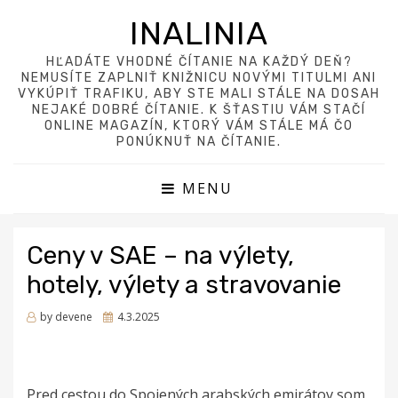
INALINIA
HĽADÁTE VHODNÉ ČÍTANIE NA KAŽDÝ DEŇ?
NEMUSÍTE ZAPLNIŤ KNIŽNICU NOVÝMI TITULMI ANI
VYKÚPIŤ TRAFIKU, ABY STE MALI STÁLE NA DOSAH
NEJAKÉ DOBRÉ ČÍTANIE. K ŠŤASTIU VÁM STAČÍ
ONLINE MAGAZÍN, KTORÝ VÁM STÁLE MÁ ČO
PONÚKNUŤ NA ČÍTANIE.
MENU
Ceny v SAE – na výlety,
hotely, výlety a stravovanie
Posted
by
devene
4.3.2025
on
Pred cestou do Spojených arabských emirátov som