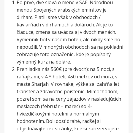
Po prvé, dve slová o mene v SAE. Národnou
menou Spojených arabských emirátov je
dirham. Platili sme však v obchodoch /
kaviarňach v dirhamoch a dolároch. Ak je to
žiaduce, zmena sa uvádza aj v dvoch menách.
Výmenník bol v našom hoteli, ale nikdy sme ho
nepoužili. V mnohých obchodoch sa na pokladni
zobrazuje toto označenie, kde je popísaný
výmenný kurz na doláre.
Prehliadka nás 560€ (pre dvoch): na 5 nocí, s
raňajkami, v 4 * hoteli, 450 metrov od mora, v
meste Sharjah. V rovnakej výške sa zahŕňa let,
transfer a zdravotné poistenie. Mimochodom,
pozrel som sa na ceny zájazdov v nasledujúcich
mesiacoch (február – marec) so 4-
hviezdičkovými hotelmi a normálnym
hodnotením. Boli dosť drahé, radšej si
objednávajte cez stránky, kde si zarezervujete