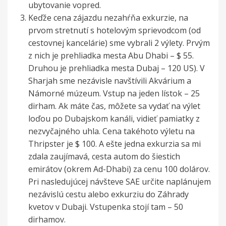
ubytovanie vopred.
Keďže cena zájazdu nezahŕňa exkurzie, na
prvom stretnutí s hotelovým sprievodcom (od
cestovnej kancelárie) sme vybrali 2 výlety. Prvým
z nich je prehliadka mesta Abu Dhabi – $ 55.
Druhou je prehliadka mesta Dubaj – 120 US). V
Sharjah sme nezávisle navštívili Akvárium a
Námorné múzeum. Vstup na jeden lístok – 25
dirham. Ak máte čas, môžete sa vydať na výlet
loďou po Dubajskom kanáli, vidieť pamiatky z
nezvyčajného uhla. Cena takéhoto výletu na
Thripster je $ 100. A ešte jedna exkurzia sa mi
zdala zaujímavá, cesta autom do šiestich
emirátov (okrem Ad-Dhabi) za cenu 100 dolárov.
Pri nasledujúcej návšteve SAE určite naplánujem
nezávislú cestu alebo exkurziu do Záhrady
kvetov v Dubaji. Vstupenka stojí tam – 50
dirhamov.