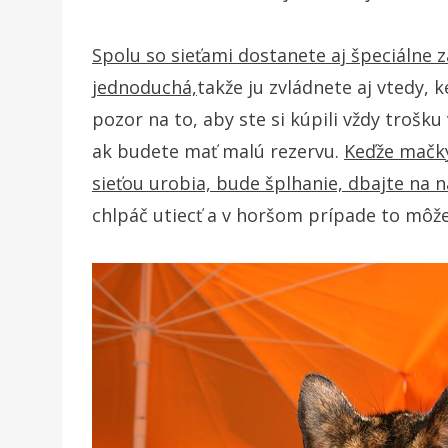
Spolu so sieťami dostanete aj špeciálne z
jednoduchá,
takže ju zvládnete aj vtedy, 
pozor na to, aby ste si kúpili vždy trošku
ak budete mať malú rezervu.
Keďže mačky
sieťou urobia, bude šplhanie, dbajte na 
chlpáč utiecť a v horšom prípade to môže 