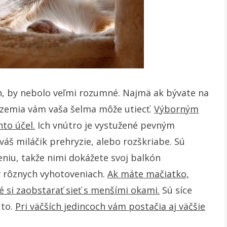
, by nebolo veľmi rozumné. Najmä ak bývate na
ízemia vám vaša šelma môže utiecť.
Výborným
nto účel.
Ich vnútro je vystužené pevným
váš miláčik prehryzie, alebo rozškriabe. Sú
niu, takže nimi dokážete svoj balkón
v rôznych vyhotoveniach.
Ak máte mačiatko,
 si zaobstarať sieť s menšími okami.
Sú síce
 to.
Pri väčších jedincoch vám postačia aj väčšie