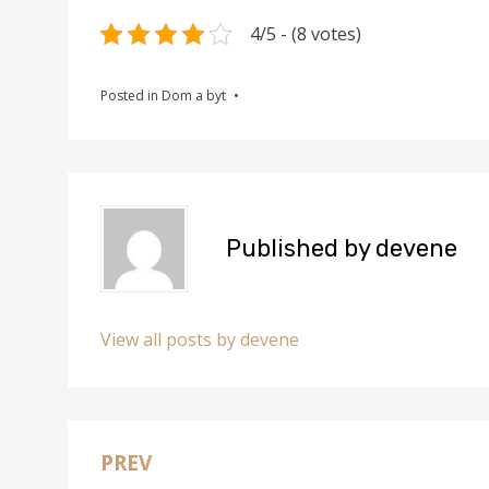
4/5 - (8 votes)
Posted in
Dom a byt
Published by
devene
View all posts by devene
PREV
Navigace