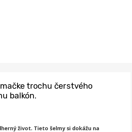
j mačke trochu čerstvého
mu balkón.
herný život. Tieto šelmy si dokážu na