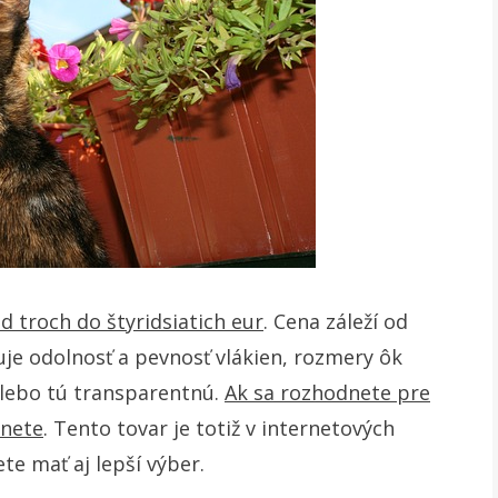
d troch do štyridsiatich eur
. Cena záleží od
je odolnosť a pevnosť vlákien, rozmery ôk
, alebo tú transparentnú.
Ak sa rozhodnete pre
rnete
. Tento tovar je totiž v internetových
e mať aj lepší výber.