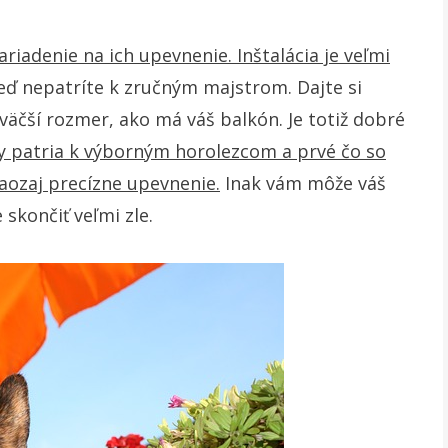
ariadenie na ich upevnenie. Inštalácia je veľmi
keď nepatríte k zručným majstrom. Dajte si
 väčší rozmer, ako má váš balkón. Je totiž dobré
 patria k výborným horolezcom a prvé čo so
naozaj precízne upevnenie.
Inak vám môže váš
skončiť veľmi zle.