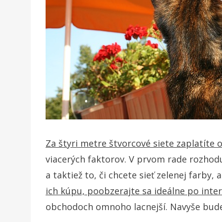
Za štyri metre štvorcové siete zaplatíte o
viacerých faktorov. V prvom rade rozhodu
a taktiež to, či chcete sieť zelenej farby
ich kúpu, poobzerajte sa ideálne po inte
obchodoch omnoho lacnejší. Navyše budet