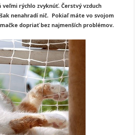
ň veľmi rýchlo zvyknúť. Čerstvý vzduch
však nenahradí nič. Pokiaľ máte vo svojom
j mačke dopriať bez najmenších problémov.