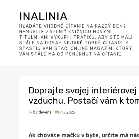
INALINIA
HĽADÁTE VHODNÉ ČÍTANIE NA KAŽDÝ DEŇ?
NEMUSÍTE ZAPLNIŤ KNIŽNICU NOVÝMI
TITULMI ANI VYKÚPIŤ TRAFIKU, ABY STE MALI
STÁLE NA DOSAH NEJAKÉ DOBRÉ ČÍTANIE. K
ŠŤASTIU VÁM STAČÍ ONLINE MAGAZÍN, KTORÝ
VÁM STÁLE MÁ ČO PONÚKNUŤ NA ČÍTANIE.
Doprajte svojej interiérove
vzduchu. Postačí vám k to
Posted
by
devene
4.3.2025
on
Ak chováte mačku v byte, určite má nád