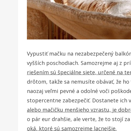
Vypustiť mačku na nezabezpečený balkón
vyšších poschodiach. Samozrejme aj z pr
riešením sú špeciálne siete, určené na te
drôtom, takže sa nemusíte obávať, že ho 
naozaj veľmi pevné a odolné voči poškode
stopercentne zabezpečiť. Dostanete ich 
alebo mačičku menšieho vzrastu, je dobré
o pár eur drahšie, ale verte, že to stojí za
oká, ktoré sú samozrejme lacnejšie.