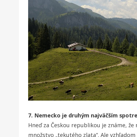
7. Nemecko je druhým najväčším spotre
Hneď za Českou republikou je známe, že 
množstvo „tekutého zlata“. Ale vzhľadom 