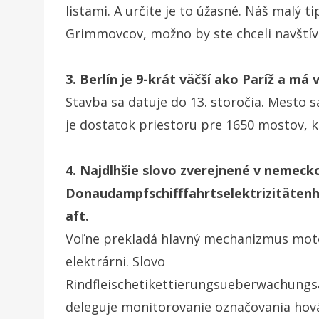
listami. A určite je to úžasné. Náš malý 
Grimmovcov, možno by ste chceli navštívi
3. Berlín je 9-krát väčší ako Paríž a m
Stavba sa datuje do 13. storočia. Mesto s
je dostatok priestoru pre 1650 mostov, k
4. Najdlhšie slovo zverejnené v nemeck
Donaudampfschifffahrtselektrizitäte
aft.
Voľne prekladá hlavný mechanizmus moto
elektrárni. Slovo
Rindfleischetikettierungsueberwachung
deleguje monitorovanie označovania hov