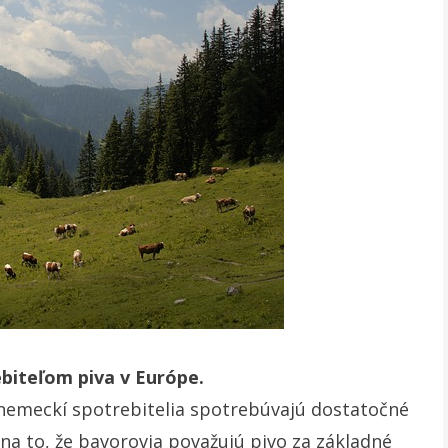
biteľom piva v Európe.
nemeckí spotrebitelia spotrebúvajú dostatočné
na to, že bavorovia považujú pivo za základné