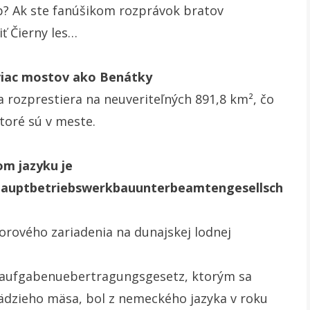
tip? Ak ste fanúšikom rozprávok bratov
ť Čierny les…
á viac mostov ako Benátky
a rozprestiera na neuveriteľných 891,8 km², čo
toré sú v meste.
om jazyku je
nhauptbetriebswerkbauunterbeamtengesellsch
rového zariadenia na dunajskej lodnej
saufgabenuebertragungsgesetz, ktorým sa
ädzieho mäsa, bol z nemeckého jazyka v roku