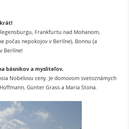
krát!
do Regensburgu, Frankfurtu nad Mohanom,
e počas nepokojov v Berlíne), Bonnu (a
 Berlíne!
a básnikov a mysliteľov.
 nosia Nobelovu ceny. Je domovom svetoznámych
A. Hoffmann, Günter Grass a Maria Stona.