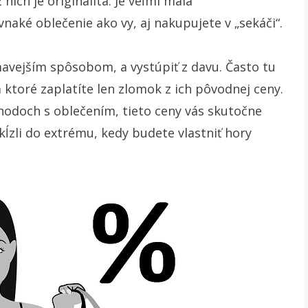
nich je originalita. Je veľmi malá
aké oblečenie ako vy, aj nakupujete v „sekáči“.
ímavejším spôsobom, a vystúpiť z davu. Často tu
a ktoré zaplatíte len zlomok z ich pôvodnej ceny.
hodoch s oblečením, tieto ceny vás skutočne
skĺzli do extrému, kedy budete vlastniť hory