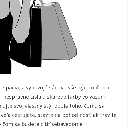
čne páčia, a vyhovujú vám vo všetkých ohľadoch.
, nesprávne čísla a škaredé farby vo vašom
nujte svoj vlastný štýl podľa toho, čomu sa
 veľa cestujete, stavte na pohodlnosť, ak trávite
, v čom sa budete cítiť sebavedome