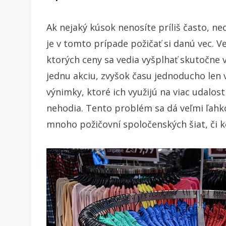
Ak nejaký kúsok nenosíte príliš často, n
je v tomto prípade požičať si danú vec. 
ktorých ceny sa vedia vyšplhať skutočne v
jednu akciu, zvyšok času jednoducho len v
výnimky, ktoré ich využijú na viac udalost
nehodia. Tento problém sa dá veľmi ľahko
mnoho požičovní spoločenských šiat, či k