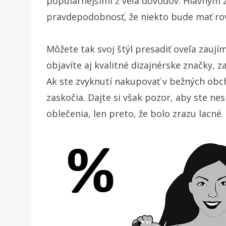
populárnejšími z veľa dôvodov. Hlavným z 
pravdepodobnosť, že niekto bude mať rovn
Môžete tak svoj štýl presadiť oveľa zauj
objavíte aj kvalitné dizajnérske značky, z
Ak ste zvyknutí nakupovať v bežných obc
zaskočia. Dajte si však pozor, aby ste ne
oblečenia, len preto, že bolo zrazu lacné.