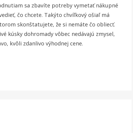
hodnutiam sa zbavíte potreby vymetať nákupné
vedieť, čo chcete. Takýto chvíľkový ošiaľ má
torom skonštatujete, že si nemáte čo obliecť.
livé kúsky dohromady vôbec nedávajú zmysel,
vo, kvôli zdanlivo výhodnej cene.