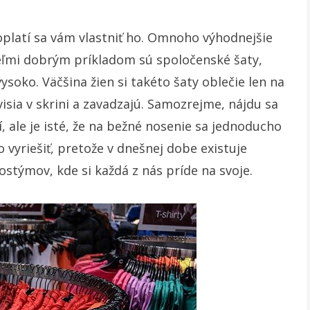
eoplatí sa vám vlastniť ho. Omnoho výhodnejšie
Veľmi dobrým príkladom sú spoločenské šaty,
ysoko. Väčšina žien si takéto šaty oblečie len na
isia v skrini a zavadzajú. Samozrejme, nájdu sa
í, ale je isté, že na bežné nosenie sa jednoducho
 vyriešiť, pretože v dnešnej dobe existuje
ostýmov, kde si každá z nás príde na svoje.