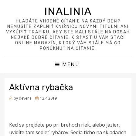
INALINIA
HĽADÁTE VHODNÉ ČÍTANIE NA KAŽDÝ DEŇ?
NEMUSÍTE ZAPLNIŤ KNIŽNICU NOVÝMI TITULMI ANI
VYKÚPIŤ TRAFIKU, ABY STE MALI STÁLE NA DOSAH
NEJAKÉ DOBRÉ ČÍTANIE. K ŠŤASTIU VÁM STAČÍ
ONLINE MAGAZÍN, KTORÝ VÁM STÁLE MÁ ČO
PONÚKNUŤ NA ČÍTANIE.
MENU
Aktívna rybačka
Posted
by
devene
12.4.2019
on
Keď sa prejdete po pri brehoch riek, alebo jazier,
uvidíte tam sedieť rybárov. Sedia ticho na skladacích