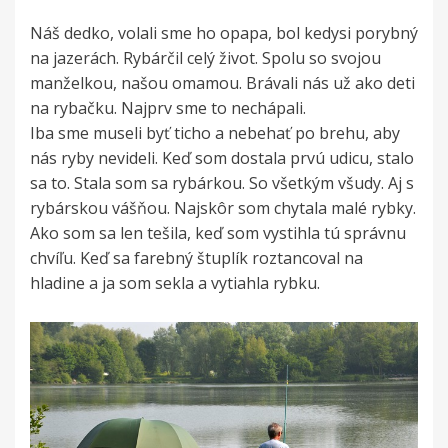
Náš dedko, volali sme ho opapa, bol kedysi porybný
na jazerách. Rybárčil celý život. Spolu so svojou
manželkou, našou omamou. Brávali nás už ako deti
na rybačku. Najprv sme to nechápali.
Iba sme museli byť ticho a nebehať po brehu, aby
nás ryby nevideli. Keď som dostala prvú udicu, stalo
sa to. Stala som sa rybárkou. So všetkým všudy. Aj s
rybárskou vášňou. Najskôr som chytala malé rybky.
Ako som sa len tešila, keď som vystihla tú správnu
chvíľu. Keď sa farebný štuplík roztancoval na
hladine a ja som sekla a vytiahla rybku.