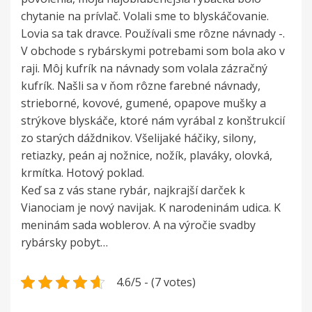
chytanie na prívlač. Volali sme to blyskáčovanie.
Lovia sa tak dravce. Používali sme rôzne návnady -.
V obchode s rybárskymi potrebami som bola ako v
raji. Môj kufrík na návnady som volala zázračný
kufrík. Našli sa v ňom rôzne farebné návnady,
strieborné, kovové, gumené, opapove mušky a
strýkove blyskáče, ktoré nám vyrábal z konštrukcií
zo starých dáždnikov. Všelijaké háčiky, silony,
retiazky, peán aj nožnice, nožík, plaváky, olovká,
krmítka. Hotový poklad.
Keď sa z vás stane rybár, najkrajší darček k
Vianociam je nový navijak. K narodeninám udica. K
meninám sada woblerov. A na výročie svadby
rybársky pobyt…
4.6/5 - (7 votes)