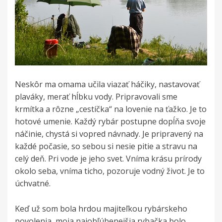
Neskôr ma omama učila viazať háčiky, nastavovať
plaváky, merať hĺbku vody. Pripravovali sme
krmítka a rôzne „cestíčka“ na lovenie na ťažko. Je to
hotové umenie. Každý rybár postupne dopĺňa svoje
náčinie, chystá si vopred návnady. Je pripravený na
každé počasie, so sebou si nesie pitie a stravu na
celý deň. Pri vode je jeho svet. Vníma krásu prírody
okolo seba, vníma ticho, pozoruje vodný život. Je to
úchvatné.
Keď už som bola hrdou majiteľkou rybárskeho
povolenia, moja najobľúbenejšia rybačka bolo