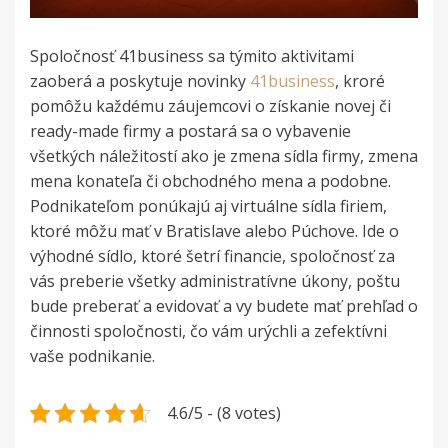
Spoločnosť 41business sa týmito aktivitami
zaoberá a poskytuje novinky
41business
, kroré
pomôžu
každému záujemcovi o získanie novej či
ready-made firmy a postará sa o vybavenie
všetkých náležitostí ako je zmena sídla firmy, zmena
mena konateľa či obchodného mena a podobne.
Podnikateľom ponúkajú aj virtuálne sídla firiem,
ktoré môžu mať v Bratislave alebo Púchove. Ide o
výhodné sídlo, ktoré šetrí financie, spoločnosť za
vás preberie všetky administratívne úkony, poštu
bude preberať a evidovať a vy budete mať prehľad o
činnosti spoločnosti, čo vám urýchli a zefektívni
vaše podnikanie.
4.6/5 - (8 votes)