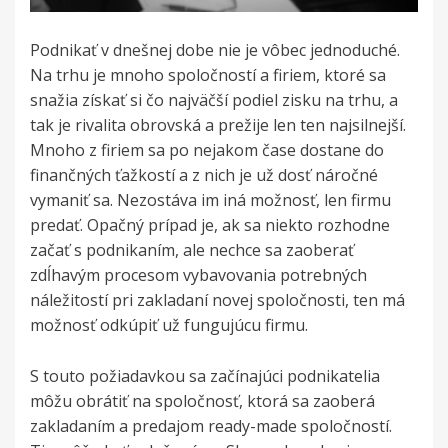
Podnikať v dnešnej dobe nie je vôbec jednoduché.
Na trhu je mnoho spoločností a firiem, ktoré sa
snažia získať si čo najväčší podiel zisku na trhu, a
tak je rivalita obrovská a prežije len ten najsilnejší.
Mnoho z firiem sa po nejakom čase dostane do
finančných ťažkostí a z nich je už dosť náročné
vymaniť sa. Nezostáva im iná možnosť, len firmu
predať. Opačný prípad je, ak sa niekto rozhodne
začať s podnikaním, ale nechce sa zaoberať
zdĺhavým procesom vybavovania potrebných
náležitostí pri zakladaní novej spoločnosti, ten má
možnosť odkúpiť už fungujúcu firmu.
S touto požiadavkou sa začínajúci podnikatelia
môžu obrátiť na spoločnosť, ktorá sa zaoberá
zakladaním a predajom ready-made spoločností.