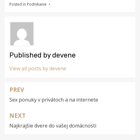
Posted in
Podnikanie
Published by
devene
View all posts by devene
PREV
Navigace
Sex ponuky v privátoch a na internete
pro
příspěvek
NEXT
Najkrajšie dvere do vašej domácnosti