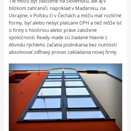
Tie môžu byť založené na Slovensku, ale aj v
blízkom zahraničí, napríklad v Maďarsku, na
Ukrajine, v Poľsku či v Čechách a môžu mať rozličné
formy, byť alebo nebyť platcami DPH a tiež môže ísť
o firmy s históriou alebo práve založené
spoločnosti. Ready-made sú žiadané hlavne z
dôvodu rýchleho začatia podnikania bez nutnosti
absolvovať zdĺhavý proces zakladania novej firmy.