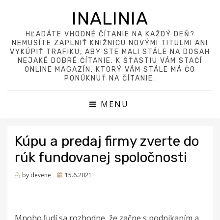
INALINIA
HĽADÁTE VHODNÉ ČÍTANIE NA KAŽDÝ DEŇ?
NEMUSÍTE ZAPLNIŤ KNIŽNICU NOVÝMI TITULMI ANI
VYKÚPIŤ TRAFIKU, ABY STE MALI STÁLE NA DOSAH
NEJAKÉ DOBRÉ ČÍTANIE. K ŠŤASTIU VÁM STAČÍ
ONLINE MAGAZÍN, KTORÝ VÁM STÁLE MÁ ČO
PONÚKNUŤ NA ČÍTANIE.
MENU
Kúpu a predaj firmy zverte do
rúk fundovanej spoločnosti
Posted
by
devene
15.6.2021
on
Mnoho ľudí sa rozhodne, že začne s podnikaním a