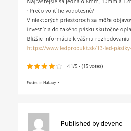
Najčastejšie sa jedná o 8mm, 10mm a 1
· Prečo voliť tie vodotesné?
V niektorých priestoroch sa môže objavov
investícia do takého pásku skutočne opla
Bližšie informácie k vášmu rozhodovaniu 
https://www.ledprodukt.sk/13-led-pásik
4.1/5 - (15 votes)
Posted in
Nákupy
Published by
devene