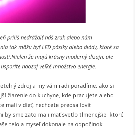
oveň príliš nedráždiť náš zrak alebo nám
nia tak môžu byť LED pásiky alebo diódy, ktoré sa
osti.
Nielen že majú krásny moderný dizajn, ale
 usporíte naozaj veľké množstvo energie.
etelný zdroj a my vám radi poradíme, ako si
jší žiarenie do kuchyne, kde pracujete alebo
te mali vidieť, nechcete predsa loviť
i by sme zato mali mať svetlo tlmenejšie, ktoré
aše telo a myseľ dokonale na odpočinok.