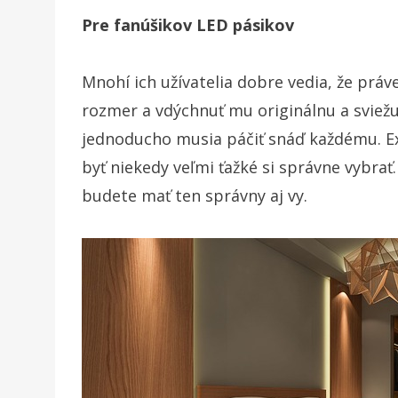
Pre fanúšikov LED pásikov
Mnohí ich užívatelia dobre vedia, že prá
rozmer a vdýchnuť mu originálnu a sviežu
jednoducho musia páčiť snáď každému. Ex
byť niekedy veľmi ťažké si správne vybrať
budete mať ten správny aj vy.