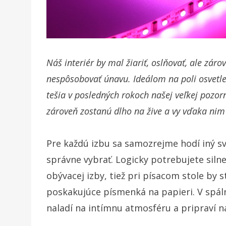
Náš interiér by mal žiariť, oslňovať, ale zár
nespôsobovať únavu. Ideálom na poli osvetle
tešia v posledných rokoch našej veľkej pozorn
zároveň zostanú dlho na žive a vy vďaka nim
Pre každú izbu sa samozrejme hodí iný sv
správne vybrať. Logicky potrebujete silne
obývacej izby, tiež pri písacom stole by s
poskakujúce písmenká na papieri. V spáln
naladí na intímnu atmosféru a pripraví n