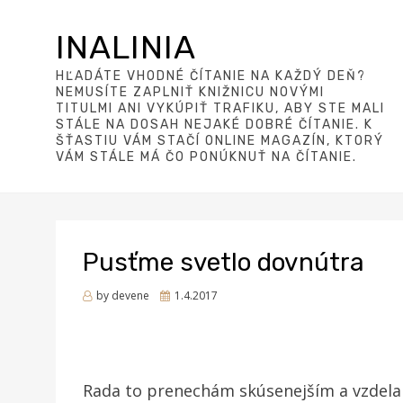
INALINIA
HĽADÁTE VHODNÉ ČÍTANIE NA KAŽDÝ DEŇ?
NEMUSÍTE ZAPLNIŤ KNIŽNICU NOVÝMI
TITULMI ANI VYKÚPIŤ TRAFIKU, ABY STE MALI
STÁLE NA DOSAH NEJAKÉ DOBRÉ ČÍTANIE. K
ŠŤASTIU VÁM STAČÍ ONLINE MAGAZÍN, KTORÝ
VÁM STÁLE MÁ ČO PONÚKNUŤ NA ČÍTANIE.
Pusťme svetlo dovnútra
Posted
by
devene
1.4.2017
on
Rada to prenechám skúsenejším a vzdela