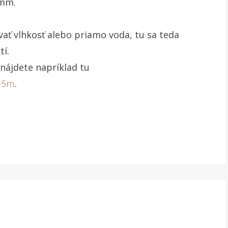
2mm.
ať vlhkosť alebo priamo voda, tu sa teda
tí.
nájdete napríklad tu
y-5m
.