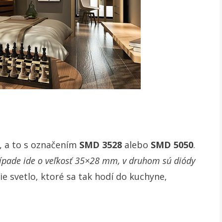
, a to s označením
SMD 3528
alebo
SMD 5050
.
ípade ide o veľkosť 35×28 mm, v druhom sú diódy
ie svetlo, ktoré sa tak hodí do kuchyne,