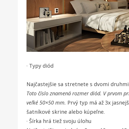
· Typy diód
Najčastejšie sa stretnete s dvomi druhmi
Toto číslo znamená rozmer diód. V prvom pr
veľké 50×50 mm.
Prvý typ má až 3x jasnejš
šatníkové skrine alebo kúpeľne.
· Šírka hrá tiež svoju úlohu