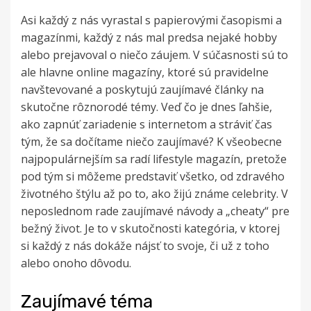
Asi každý z nás vyrastal s papierovými časopismi a
magazínmi, každý z nás mal predsa nejaké hobby
alebo prejavoval o niečo záujem. V súčasnosti sú to
ale hlavne online magazíny, ktoré sú pravidelne
navštevované a poskytujú zaujímavé články na
skutočne rôznorodé témy. Veď čo je dnes ľahšie,
ako zapnúť zariadenie s internetom a stráviť čas
tým, že sa dočítame niečo zaujímavé? K všeobecne
najpopulárnejším sa radí
lifestyle magazín
, pretože
pod tým si môžeme predstaviť všetko, od zdravého
životného štýlu až po to, ako žijú známe celebrity. V
neposlednom rade zaujímavé návody a „cheaty“ pre
bežný život. Je to v skutočnosti kategória, v ktorej
si každý z nás dokáže nájsť to svoje, či už z toho
alebo onoho dôvodu.
Zaujímavé téma