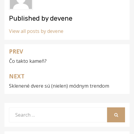
Published by
devene
View all posts by devene
PREV
Navigace
Čo takto kameň?
pro
příspěvek
NEXT
Sklenené dvere sú (nielen) módnym trendom
Search
for:
SEARCH