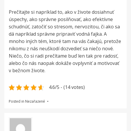
Prečítajte si napríklad to, ako v živote dosiahnuť
úspechy, ako správne posilňovať, ako efektívne
schudnúť, zatočiť so stresom, nervozitou, či ako sa
dá napríklad správne pripraviť vodná fajka. A
mnoho iných tém, ktoré tam na vás čakajú, pretože
nikomu z nás neuškodí dozvedieť sa niečo nové.
Niečo, čo si radi prečítame buď len tak pre radosť,
alebo čo nás naopak dokáže ovplyvniť a motivovať
v bežnom živote.
4.6/5 - (14 votes)
Posted in Nezařazené