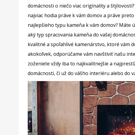
domácnosti o niečo viac originality a štýlovost
najviac hodia práve k vám domov a práve preto
najlepšieho typu kameňa k vám domov? Máte úpl
aký typ spracovania kameňa do vašej domácnosti 
kvalitné a spoľahlivé kamenárstvo, ktoré vám d
akokoľvek, odporúčame vám navštíviť našu int
zoženiete vždy iba to najkvalitnejšie a najpres
domácnosti, či už do vášho interiéru alebo do v