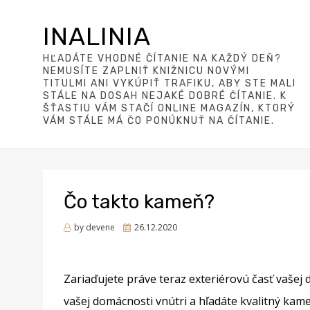
INALINIA
HĽADÁTE VHODNÉ ČÍTANIE NA KAŽDÝ DEŇ?
NEMUSÍTE ZAPLNIŤ KNIŽNICU NOVÝMI
TITULMI ANI VYKÚPIŤ TRAFIKU, ABY STE MALI
STÁLE NA DOSAH NEJAKÉ DOBRÉ ČÍTANIE. K
ŠŤASTIU VÁM STAČÍ ONLINE MAGAZÍN, KTORÝ
VÁM STÁLE MÁ ČO PONÚKNUŤ NA ČÍTANIE.
Čo takto kameň?
Posted
by
devene
26.12.2020
on
Zariaďujete práve teraz exteriérovú časť vašej
vašej domácnosti vnútri a hľadáte kvalitný kam