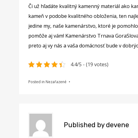
Či už hľadáte kvalitný kamenný materiál ako k
kameň v podobe kvalitného obloženia, ten najle
jedine my, naše kamenárstvo, ktoré je pomohlo
pomôže aj vám!
Kamenárstvo Trnava GoraSlova
preto aj vy nás a vaša domácnosť bude v dobrý
4.4/5 - (19 votes)
Posted in Nezařazené
Published by
devene