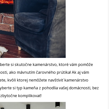
vyberte si skutočne kamenárstvo, ktoré vám pomôže
nosti, ako mávnutím čarovného prútika! Ak aj vám
vete, kvôli ktorej nemôžete navštíviť kamenárstvo
yberte si typ kameňa z pohodlia vašej domácnosti, bez
 zbytočne komplikovať!