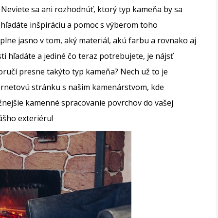
i? Neviete sa ani rozhodnúť, ktorý typ kameňa by sa
 hľadáte inšpiráciu a pomoc s výberom toho
ne jasno v tom, aký materiál, akú farbu a rovnako aj
hľadáte a jediné čo teraz potrebujete, je nájsť
oručí presne takýto typ kameňa? Nech už to je
ernetovú stránku s našim kamenárstvom, kde
tížnejšie kamenné spracovanie povrchov do vašej
ášho exteriéru!