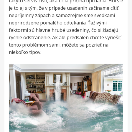
takýto servis zistí, aká bola príčina upchania. Horšie
je to aj s tým, že v prípade usadenín začíname cítiť
nepríjemný zápach a samozrejme sme svedkami
neprirodzene pomalého odtekania. Ťaživými
faktormi sú hlavne hrubé usadeniny, čo si žiadajú
rýchle odstránenie. Ak ale predsalen chcete vyriešiť
tento problémom sami, môžete sa pozrieť na
niekoľko tipov.