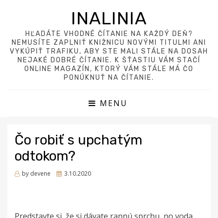
INALINIA
HĽADÁTE VHODNÉ ČÍTANIE NA KAŽDÝ DEŇ?
NEMUSÍTE ZAPLNIŤ KNIŽNICU NOVÝMI TITULMI ANI
VYKÚPIŤ TRAFIKU, ABY STE MALI STÁLE NA DOSAH
NEJAKÉ DOBRÉ ČÍTANIE. K ŠŤASTIU VÁM STAČÍ
ONLINE MAGAZÍN, KTORÝ VÁM STÁLE MÁ ČO
PONÚKNUŤ NA ČÍTANIE.
MENU
Čo robiť s upchatým
odtokom?
Posted
by
devene
3.10.2020
on
Predstavte si, že si dávate rannú sprchu, no voda,