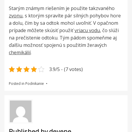
Starým známym riešením je použite takzvaného
zvonu
, s ktorým spravíte pár silných pohybov hore
a dolu, čím by sa odtok mohol uvoľniť. V opačnom
prípade môžete skúsiť použiť
vriacu vodu
, čo slúži
na prečistenie odtoku. Tým pádom spomeňme aj
ďalšiu možnosť spojenú s použitím žeravých
chemikálií
.
3.9/5 - (7 votes)
Posted in
Podnikanie
Published by
devene