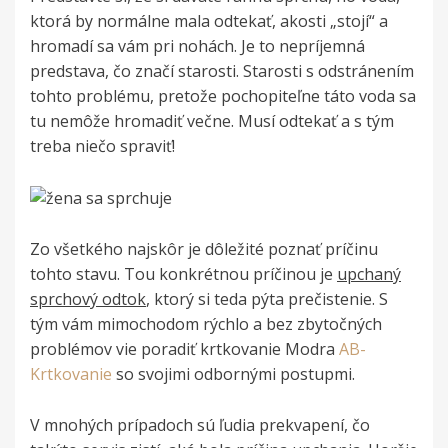
ktorá by normálne mala odtekať, akosti „stojí“ a
hromadí sa vám pri nohách. Je to nepríjemná
predstava, čo značí starosti. Starosti s odstránením
tohto problému, pretože pochopiteľne táto voda sa
tu nemôže hromadiť večne. Musí odtekať a s tým
treba niečo spraviť!
Zo všetkého najskôr je dôležité poznať príčinu
tohto stavu. Tou konkrétnou príčinou je
upchaný
sprchový odtok
, ktorý si teda pýta prečistenie. S
tým vám mimochodom rýchlo a bez zbytočných
problémov vie poradiť krtkovanie Modra
AB-
Krtkovanie
so svojimi odbornými postupmi.
V mnohých prípadoch sú ľudia prekvapení, čo