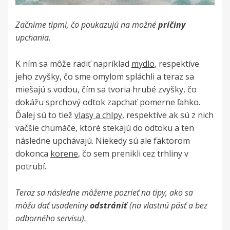
Začnime tipmi, čo poukazujú na možné
príčiny
upchania.
K ním sa môže radiť napríklad
mydlo
, respektíve
jeho zvyšky, čo sme omylom spláchli a teraz sa
miešajú s vodou, čím sa tvoria hrubé zvyšky, čo
dokážu sprchový odtok zapchať pomerne ľahko.
Ďalej sú to tiež
vlasy a chlpy
, respektíve ak sú z nich
väčšie chumáče, ktoré stekajú do odtoku a ten
následne upchávajú. Niekedy sú ale faktorom
dokonca
korene
, čo sem prenikli cez trhliny v
potrubí.
Teraz sa následne môžeme pozrieť na tipy, ako sa
môžu dať usadeniny
odstrániť
(na vlastnú päsť a bez
odborného servisu).