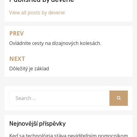
View all posts by devene
PREV
Navigace
Ovládnite cesty na dizajnových kolesách.
pro
příspěvek
NEXT
Dôležitý je základ
Search
for:
SEARCH
Nejnovější příspěvky
Keď sa technológia stáva neviditeľným pomocníkom