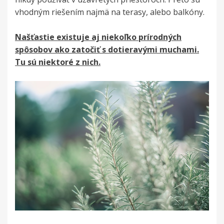
vhodným riešením najmä na terasy, alebo balkóny.
Našťastie existuje aj niekoľko prírodných
spôsobov ako zatočiť s dotieravými muchami.
Tu sú niektoré z nich.