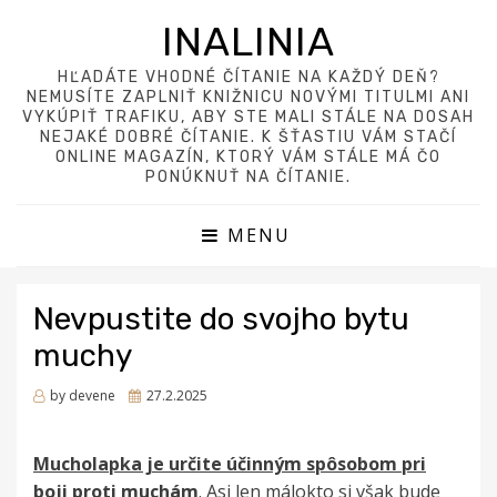
INALINIA
HĽADÁTE VHODNÉ ČÍTANIE NA KAŽDÝ DEŇ?
NEMUSÍTE ZAPLNIŤ KNIŽNICU NOVÝMI TITULMI ANI
VYKÚPIŤ TRAFIKU, ABY STE MALI STÁLE NA DOSAH
NEJAKÉ DOBRÉ ČÍTANIE. K ŠŤASTIU VÁM STAČÍ
ONLINE MAGAZÍN, KTORÝ VÁM STÁLE MÁ ČO
PONÚKNUŤ NA ČÍTANIE.
MENU
Nevpustite do svojho bytu
muchy
Posted
by
devene
27.2.2025
on
Mucholapka je určite účinným spôsobom pri
boji proti muchám
. Asi len málokto si však bude