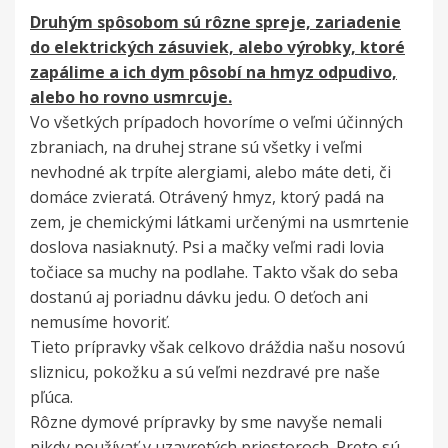
Druhým spôsobom sú rôzne spreje, zariadenie
do elektrických zásuviek, alebo výrobky, ktoré
zapálime a ich dym pôsobí na hmyz odpudivo,
alebo ho rovno usmrcuje.
Vo všetkých prípadoch hovoríme o veľmi účinných
zbraniach, na druhej strane sú všetky i veľmi
nevhodné ak trpíte alergiami, alebo máte deti, či
domáce zvieratá. Otrávený hmyz, ktorý padá na
zem, je chemickými látkami určenými na usmrtenie
doslova nasiaknutý. Psi a mačky veľmi radi lovia
točiace sa muchy na podlahe. Takto však do seba
dostanú aj poriadnu dávku jedu. O deťoch ani
nemusíme hovoriť.
Tieto prípravky však celkovo dráždia našu nosovú
sliznicu, pokožku a sú veľmi nezdravé pre naše
pľúca.
Rôzne dymové prípravky by sme navyše nemali
nikdy používať v uzavretých priestoroch. Preto sú