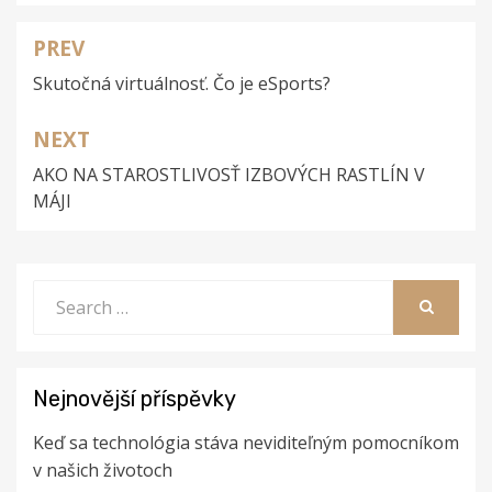
PREV
Navigace
Skutočná virtuálnosť. Čo je eSports?
pro
příspěvek
NEXT
AKO NA STAROSTLIVOSŤ IZBOVÝCH RASTLÍN V
MÁJI
Search
for:
SEARCH
Nejnovější příspěvky
Keď sa technológia stáva neviditeľným pomocníkom
v našich životoch