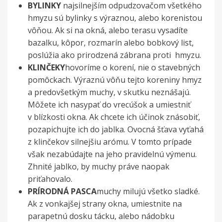
BYLINKY
najsilnejším odpudzovačom všetkého
hmyzu sú bylinky s výraznou, alebo korenistou
vôňou. Ak si na okná, alebo terasu vysadíte
bazalku, kôpor, rozmarín alebo bobkový list,
poslúžia ako prirodzená zábrana proti hmyzu.
KLINČEKY
hovoríme o korení, nie o stavebných
pomôckach. Výraznú vôňu tejto koreniny hmyz
a predovšetkým muchy, v skutku neznášajú.
Môžete ich nasypať do vrecúšok a umiestniť
v blízkosti okna. Ak chcete ich účinok znásobiť,
pozapichujte ich do jablka. Ovocná šťava vyťahá
z klinčekov silnejšiu arómu. V tomto prípade
však nezabúdajte na jeho pravidelnú výmenu.
Zhnité jablko, by muchy práve naopak
priťahovalo.
PRÍRODNÁ PASCA
muchy milujú všetko sladké.
Ak z vonkajšej strany okna, umiestnite na
parapetnú dosku tácku, alebo nádobku