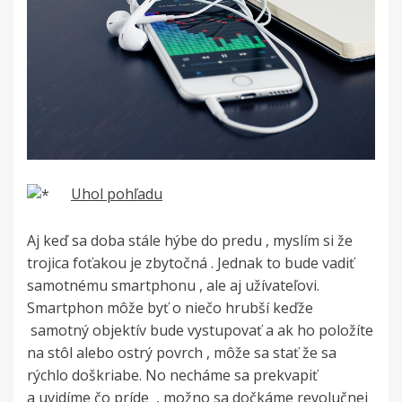
Uhol pohľadu
Aj keď sa doba stále hýbe do predu , myslím si že
trojica foťakou je zbytočná . Jednak to bude vadiť
samotnému smartphonu , ale aj užívateľovi.
Smartphon môže byť o niečo hrubší keďže
samotný objektív bude vystupovať a ak ho položíte
na stôl alebo ostrý povrch , môže sa stať že sa
rýchlo doškriabe. No necháme sa prekvapiť
a uvidíme čo príde
, možno sa dočkáme revolučnej