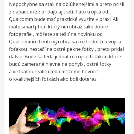
Nepochybne sa stali najobľúbenejšími a preto prišli
z nápadom že pridajú aj tretí. Táto trojica od
Qualcomm bude mať praktické využite v praxi. Ak
máte smartphon ktorý nerobí až také dobre
fotografie , môžete sa tešiť na novinku od
Qualcommu. Tento výrobca sa rozhodol že dvojica
foťakou
nestačí na ostré pekne fotky , preto pridal
ďalšiu. Bude sa teda jednať o trojicu foťakou ktoré
budú zamerané hlavne na pohyb , ostré fotky ,
a virtuálnu realitu teda môžeme hovoriť
o kvalitnejších fotkách ako boli doteraz.