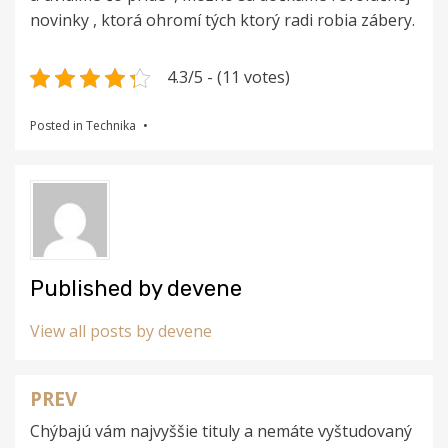
novinky , ktorá ohromí tých ktorý radi robia zábery.
4.3/5 - (11 votes)
Posted in
Technika
Published by
devene
View all posts by devene
PREV
Navigace
Chýbajú vám najvyššie tituly a nemáte vyštudovaný
pro