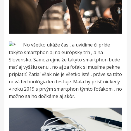
No všetko ukáže čas , a uvidíme či príde
takýto smartphon aj na európsky trh , a na
Slovensko. Samozrejme že takýto smartphon bude
mať aj vyššiu cenu , no aj za foťak si musíme pekne
priplatiť. Zatiaľ však nie je všetko isté , práve sa táto
nová technológia len testuje. Mala by prísť niekedy
v roku 2019 s prvým smartphon týmto foťakom , no
možno sa ho dočkáme aj skôr.