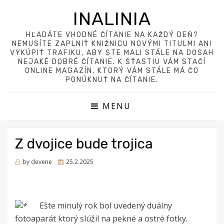
INALINIA
HĽADÁTE VHODNÉ ČÍTANIE NA KAŽDÝ DEŇ?
NEMUSÍTE ZAPLNIŤ KNIŽNICU NOVÝMI TITULMI ANI
VYKÚPIŤ TRAFIKU, ABY STE MALI STÁLE NA DOSAH
NEJAKÉ DOBRÉ ČÍTANIE. K ŠŤASTIU VÁM STAČÍ
ONLINE MAGAZÍN, KTORÝ VÁM STÁLE MÁ ČO
PONÚKNUŤ NA ČÍTANIE.
MENU
Z dvojice bude trojica
Posted
by
devene
25.2.2025
on
Ešte minulý rok bol uvedený duálny
fotoaparát ktorý slúžil na pekné a ostré fotky.