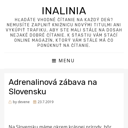
INALINIA
HĽADÁTE VHODNÉ ČÍTANIE NA KAŽDÝ DEŇ?
NEMUSÍTE ZAPLNIŤ KNIŽNICU NOVÝMI TITULMI ANI
VYKÚPIŤ TRAFIKU, ABY STE MALI STÁLE NA DOSAH
NEJAKÉ DOBRÉ ČÍTANIE. K ŠŤASTIU VÁM STAČÍ
ONLINE MAGAZÍN, KTORÝ VÁM STÁLE MÁ ČO
PONÚKNUŤ NA ČÍTANIE.
MENU
Adrenalinová zábava na
Slovensku
Posted
by
devene
23.7.2019
on
Na Slovensku máme okrem krásnej prírody, hôr