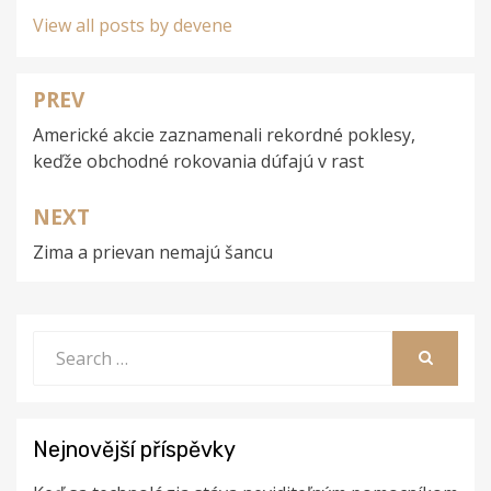
View all posts by devene
PREV
Navigace
Americké akcie zaznamenali rekordné poklesy,
pro
keďže obchodné rokovania dúfajú v rast
příspěvek
NEXT
Zima a prievan nemajú šancu
Search
for:
SEARCH
Nejnovější příspěvky