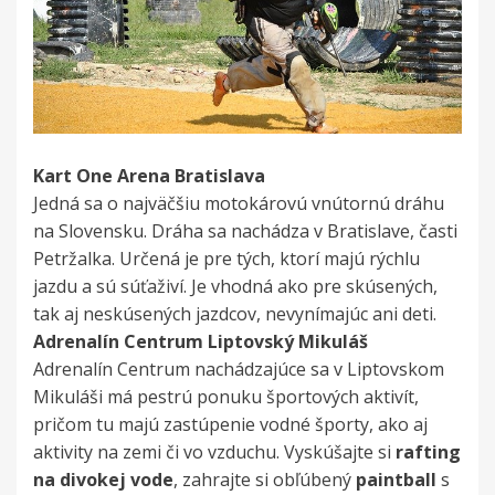
Kart One Arena Bratislava
Jedná sa o najväčšiu motokárovú vnútornú dráhu
na Slovensku. Dráha sa nachádza v Bratislave, časti
Petržalka. Určená je pre tých, ktorí majú rýchlu
jazdu a sú súťaživí. Je vhodná ako pre skúsených,
tak aj neskúsených jazdcov, nevynímajúc ani deti.
Adrenalín Centrum Liptovský Mikuláš
Adrenalín Centrum nachádzajúce sa v Liptovskom
Mikuláši má pestrú ponuku športových aktivít,
pričom tu majú zastúpenie vodné športy, ako aj
aktivity na zemi či vo vzduchu. Vyskúšajte si
rafting
na divokej vode
, zahrajte si obľúbený
paintball
s