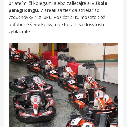
priateľmi či kolegami alebo zalietajte si v
škole
paraglidingu
.
V areáli sa tiež dá strieľať zo
vzduchovky či z luku. Požičať si tu môžete tiež
obľúbené štvorkolky, na ktorých sa dosýtosti
vybláznite.