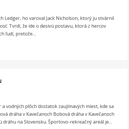
h Ledger, ho varoval Jack Nicholson, ktorý ju stvárnil
sť. Tvrdí, že ide o desivú postavu, ktorá z hercov
h ľudí, pretože…
u
a vodných plôch dostatok zaujímavých miest, kde sa
 Bobová dráha v Kavečanoch Bobová dráha v Kavečanoch
ú dráhu na Slovensku. Športovo-rekreačný areál je…