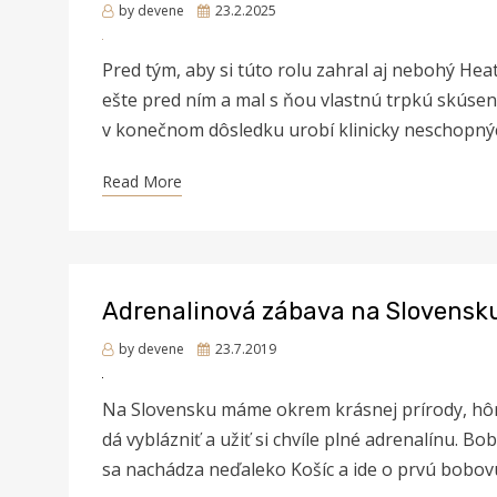
Posted
by
devene
23.2.2025
on
Pred tým, aby si túto rolu zahral aj nebohý Heat
ešte pred ním a mal s ňou vlastnú trpkú skúseno
v konečnom dôsledku urobí klinicky neschopnýc
Read More
Adrenalinová zábava na Slovensk
Posted
by
devene
23.7.2019
on
Na Slovensku máme okrem krásnej prírody, hôr 
dá vyblázniť a užiť si chvíle plné adrenalínu.
sa nachádza neďaleko Košíc a ide o prvú bobov