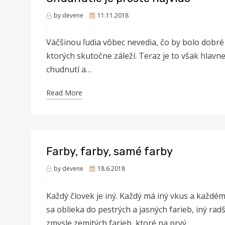
Posted
by
devene
11.11.2018
on
Väčšinou ľudia vôbec nevedia, čo by bolo dobré 
ktorých skutočne záleží. Teraz je to však hlavne
chudnutí a…
Read More
Farby, farby, samé farby
Posted
by
devene
18.6.2018
on
Každý človek je iný. Každý má iný vkus a každém
sa oblieka do pestrých a jasných farieb, iný ra
zmysle zemitých farieb, ktoré na prvý…