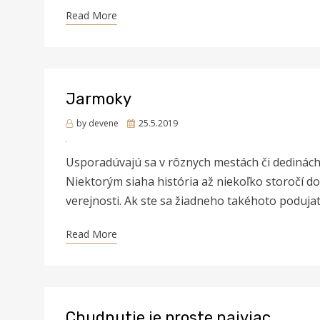
Read More
Jarmoky
Posted
by
devene
25.5.2019
on
Usporadúvajú sa v rôznych mestách či dedinách 
Niektorým siaha história až niekoľko storočí d
verejnosti. Ak ste sa žiadneho takéhoto podujat
Read More
Chudnutie je proste najviac