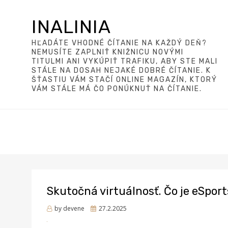
INALINIA
HĽADÁTE VHODNÉ ČÍTANIE NA KAŽDÝ DEŇ?
NEMUSÍTE ZAPLNIŤ KNIŽNICU NOVÝMI
TITULMI ANI VYKÚPIŤ TRAFIKU, ABY STE MALI
STÁLE NA DOSAH NEJAKÉ DOBRÉ ČÍTANIE. K
ŠŤASTIU VÁM STAČÍ ONLINE MAGAZÍN, KTORÝ
VÁM STÁLE MÁ ČO PONÚKNUŤ NA ČÍTANIE.
Skutočná virtuálnosť. Čo je eSpor
Posted
by
devene
27.2.2025
on