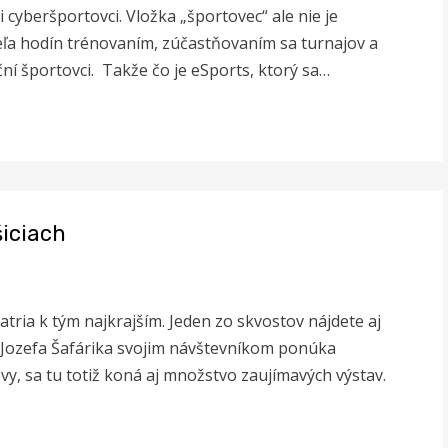
i cyberšportovci. Vložka „športovec“ ale nie je
veľa hodín trénovaním, zúčastňovaním sa turnajov a
ní športovci. Takže čo je eSports, ktorý sa…
šiciach
ria k tým najkrajším. Jeden zo skvostov nájdete aj
a Jozefa Šafárika svojim návštevníkom ponúka
vy, sa tu totiž koná aj množstvo zaujímavých výstav.