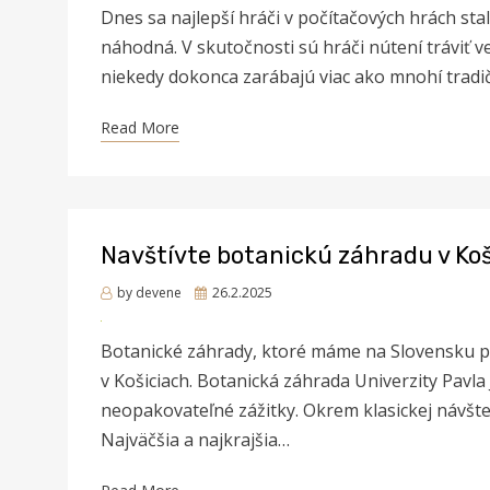
Dnes sa najlepší hráči v počítačových hrách stal
náhodná. V skutočnosti sú hráči nútení tráviť 
niekedy dokonca zarábajú viac ako mnohí tradič
Read More
Navštívte botanickú záhradu v Ko
Posted
by
devene
26.2.2025
on
Botanické záhrady, ktoré máme na Slovensku pat
v Košiciach. Botanická záhrada Univerzity Pavl
neopakovateľné zážitky. Okrem klasickej návšte
Najväčšia a najkrajšia…