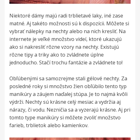
Niektoré dámy majú radi trblietavé laky, iné zase
matné. Aj takéto možnosti sú k dispozícii. Môžete si
vybrať nálepky na nechty alebo na nich kresliť. Na
internete je veľké množstvo videí, ktoré ukazujú
ako si nakresliť rôzne vzory na nechty. Existujú
rôzne tipy a triky ako to zvládnete úplne
jednoducho. Stačí trochu fantázie a zvládnete to!
Obľúbenými sa samozrejme stali gélové
nechty
. Za
posledné roky si množstvo žien obľúbilo tento typ
manikúry a záujem naďalej stúpa. Je to najmä kvôli
výdrži. Nechty sú krásne celý mesiac a vydržia aj
nárazy, či vodu. Nezničia sa a vyzerajú krásne. Aj pri
tomto type manikúry si môžete zvoliť množstvo
farieb, trblietok alebo kamienkov.