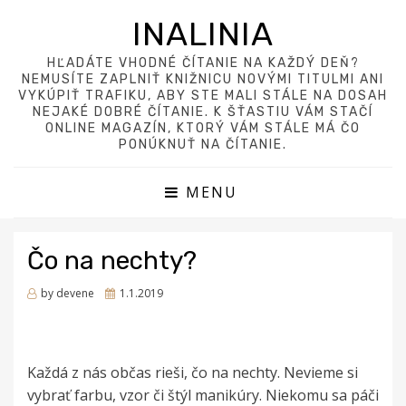
INALINIA
HĽADÁTE VHODNÉ ČÍTANIE NA KAŽDÝ DEŇ?
NEMUSÍTE ZAPLNIŤ KNIŽNICU NOVÝMI TITULMI ANI
VYKÚPIŤ TRAFIKU, ABY STE MALI STÁLE NA DOSAH
NEJAKÉ DOBRÉ ČÍTANIE. K ŠŤASTIU VÁM STAČÍ
ONLINE MAGAZÍN, KTORÝ VÁM STÁLE MÁ ČO
PONÚKNUŤ NA ČÍTANIE.
MENU
Čo na nechty?
Posted
by
devene
1.1.2019
on
Každá z nás občas rieši, čo na nechty. Nevieme si
vybrať farbu, vzor či štýl manikúry. Niekomu sa páči