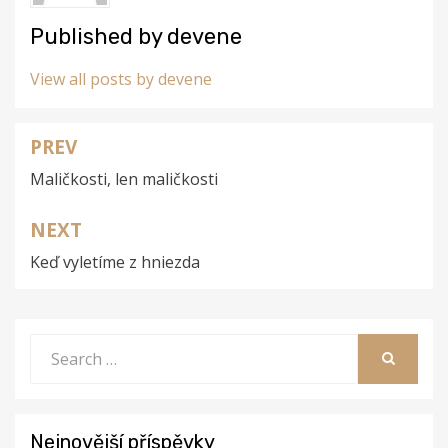
Published by
devene
View all posts by devene
PREV
Navigace
Maličkosti, len maličkosti
pro
příspěvek
NEXT
Keď vyletíme z hniezda
Search
for:
SEARCH
Nejnovější příspěvky