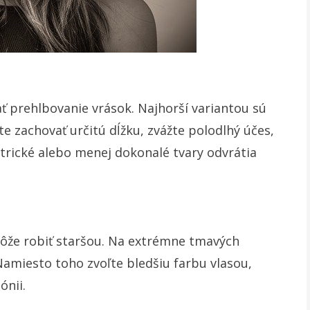
prehlbovanie vrások. Najhorší variantou sú
te zachovať určitú dĺžku, zvážte polodlhý účes,
trické alebo menej dokonalé tvary odvrátia
môže robiť staršou. Na extrémne tmavých
 Namiesto toho zvoľte bledšiu farbu vlasou,
ónii.