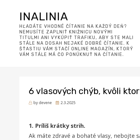
INALINIA
HĽADÁTE VHODNÉ ČÍTANIE NA KAŽDÝ DEŇ?
NEMUSÍTE ZAPLNIŤ KNIŽNICU NOVÝMI
TITULMI ANI VYKÚPIŤ TRAFIKU, ABY STE MALI
STÁLE NA DOSAH NEJAKÉ DOBRÉ ČÍTANIE. K
ŠŤASTIU VÁM STAČÍ ONLINE MAGAZÍN, KTORÝ
VÁM STÁLE MÁ ČO PONÚKNUŤ NA ČÍTANIE.
6 vlasových chýb, kvôli kto
Posted
by
devene
2.3.2025
on
1. Príliš krátky strih.
Ak máte zdravé a bohaté vlasy, nebojte sa