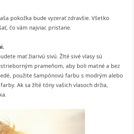
vaša pokožka bude vyzerať zdravšie. Všetko
šať, čo vám najviac pristane.
i.
udete mať žiarivú sivú. Žlté sivé vlasy sú
e strieborným prameňom, aby boli matné a bez
% šedé, použite šampónovú farbu s modrým alebo
arby. Ak sa žlté tóny vašich vlasoch držia,
ka.