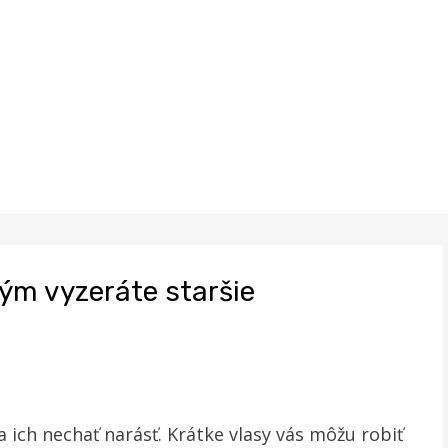
rým vyzeráte staršie
 ich nechať narásť. Krátke vlasy vás môžu robiť