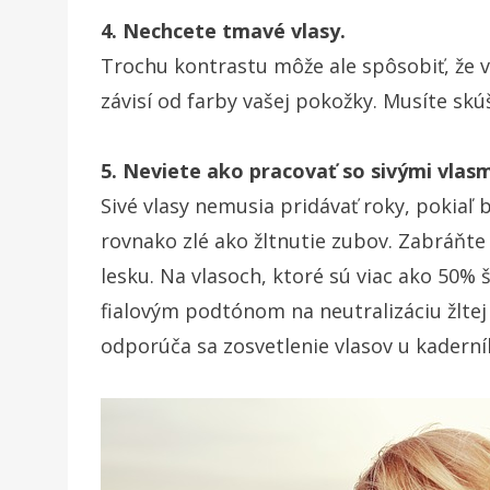
4. Nechcete tmavé vlasy.
Trochu kontrastu môže ale spôsobiť, že 
závisí od farby vašej pokožky. Musíte skú
5. Neviete ako pracovať so sivými vlasm
Sivé vlasy nemusia pridávať roky, pokiaľ b
rovnako zlé ako žltnutie zubov. Zabráňt
lesku. Na vlasoch, ktoré sú viac ako 50
fialovým podtónom na neutralizáciu žltej f
odporúča sa zosvetlenie vlasov u kaderní