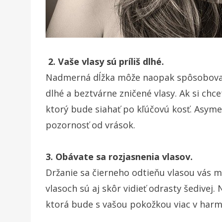
2. Vaše vlasy sú príliš dlhé.
Nadmerná dĺžka môže naopak spôsobovať 
dlhé a beztvárne zničené vlasy. Ak si chce
ktorý bude siahať po kľúčovú kosť. Asyme
pozornosť od vrások.
3. Obávate sa rozjasnenia vlasov.
Držanie sa čierneho odtieňu vlasou vás 
vlasoch sú aj skôr vidieť odrasty šedivej.
ktorá bude s vašou pokožkou viac v harm