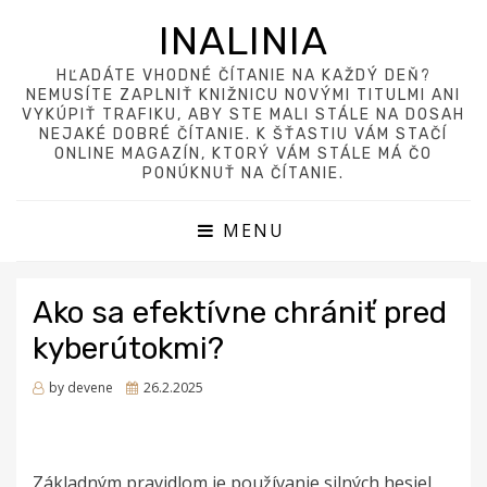
INALINIA
HĽADÁTE VHODNÉ ČÍTANIE NA KAŽDÝ DEŇ?
NEMUSÍTE ZAPLNIŤ KNIŽNICU NOVÝMI TITULMI ANI
VYKÚPIŤ TRAFIKU, ABY STE MALI STÁLE NA DOSAH
NEJAKÉ DOBRÉ ČÍTANIE. K ŠŤASTIU VÁM STAČÍ
ONLINE MAGAZÍN, KTORÝ VÁM STÁLE MÁ ČO
PONÚKNUŤ NA ČÍTANIE.
MENU
Ako sa efektívne chrániť pred
kyberútokmi?
Posted
by
devene
26.2.2025
on
Základným pravidlom je používanie silných hesiel.