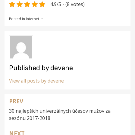
4.9/5 - (8 votes)
Posted in
Internet
Published by
devene
View all posts by devene
PREV
Navigace
30 najlepších univerzálnych účesov mužov za
pro
sezónu 2017-2018
příspěvek
NEXT