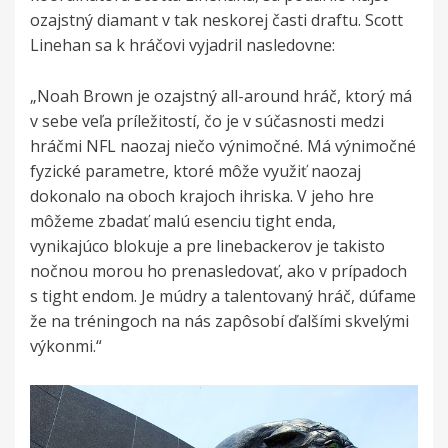
ozajstný diamant v tak neskorej časti draftu. Scott
Linehan sa k hráčovi vyjadril nasledovne:
„Noah Brown je ozajstný all-around hráč, ktorý má
v sebe veľa príležitostí, čo je v súčasnosti medzi
hráčmi NFL naozaj niečo výnimočné. Má výnimočné
fyzické parametre, ktoré môže využiť naozaj
dokonalo na oboch krajoch ihriska. V jeho hre
môžeme zbadať malú esenciu tight enda,
vynikajúco blokuje a pre linebackerov je takisto
nočnou morou ho prenasledovať, ako v prípadoch
s tight endom. Je múdry a talentovaný hráč, dúfame
že na tréningoch na nás zapôsobí ďalšími skvelými
výkonmi.“