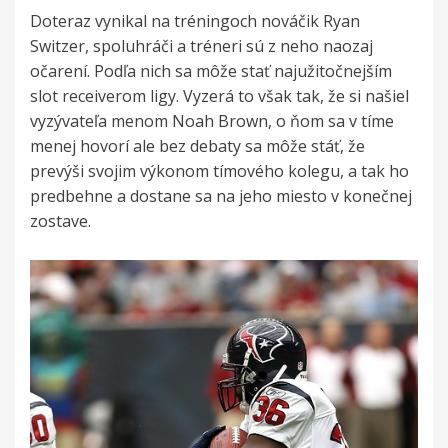
Doteraz vynikal na tréningoch nováčik Ryan
Switzer, spoluhráči a tréneri sú z neho naozaj
očarení. Podľa nich sa môže stať najužitočnejším
slot receiverom ligy. Vyzerá to však tak, že si našiel
vyzývateľa menom Noah Brown, o ňom sa v tíme
menej hovorí ale bez debaty sa môže stáť, že
prevýši svojim výkonom tímového kolegu, a tak ho
predbehne a dostane sa na jeho miesto v konečnej
zostave.