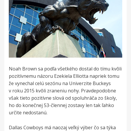
Noah Brown sa podľa všetkého dostal do tímu kvôli
pozitívnemu názoru Ezekiela Elliotta napriek tomu
že vynechal celú sezónu na Univerzite Buckeys
v roku 2015 kvôli zraneniu nohy. Pravdepodobne
však tieto pozitívne slová od spoluhráča zo školy,
ho do konečnej 53-člennej zostavy len tak ľahko
určite nedostanú.
Dallas Cowboys má naozaj veľký výber čo sa týka