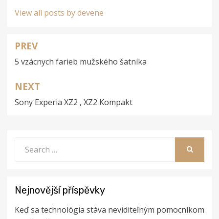
View all posts by devene
PREV
Navigace
5 vzácnych farieb mužského šatníka
pro
příspěvek
NEXT
Sony Experia XZ2 , XZ2 Kompakt
Search
for:
SEARCH
Nejnovější příspěvky
Keď sa technológia stáva neviditeľným pomocníkom