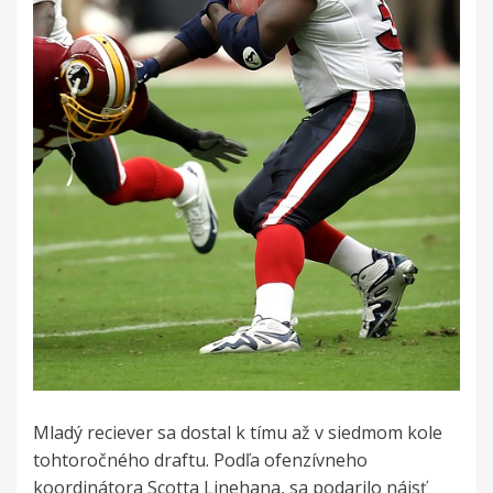
Mladý reciever sa dostal k tímu až v siedmom kole
tohtoročného draftu. Podľa ofenzívneho
koordinátora Scotta Linehana, sa podarilo nájsť